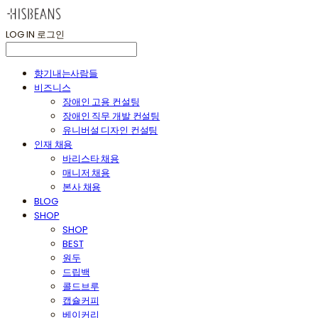
LOG IN
로그인
향기내는사람들
비즈니스
장애인 고용 컨설팅
장애인 직무 개발 컨설팅
유니버설 디자인 컨설팅
인재 채용
바리스타 채용
매니저 채용
본사 채용
BLOG
SHOP
SHOP
BEST
원두
드립백
콜드브루
캡슐커피
베이커리