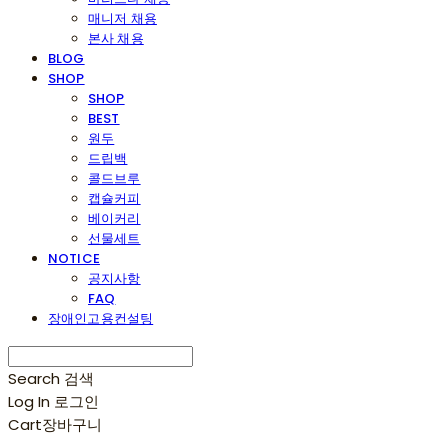
매니저 채용
본사 채용
BLOG
SHOP
SHOP
BEST
원두
드립백
콜드브루
캡슐커피
베이커리
선물세트
NOTICE
공지사항
FAQ
장애인고용컨설팅
Search
검색
Log In
로그인
Cart
장바구니