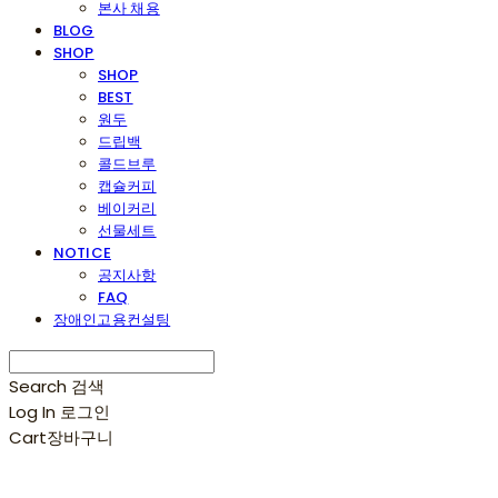
본사 채용
BLOG
SHOP
SHOP
BEST
원두
드립백
콜드브루
캡슐커피
베이커리
선물세트
NOTICE
공지사항
FAQ
장애인고용컨설팅
Search
검색
Log In
로그인
Cart
장바구니