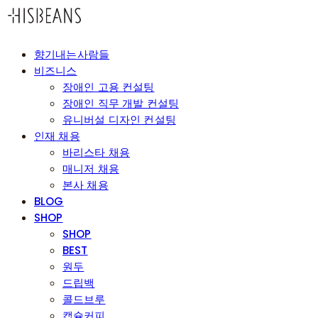
향기내는사람들
비즈니스
장애인 고용 컨설팅
장애인 직무 개발 컨설팅
유니버설 디자인 컨설팅
인재 채용
바리스타 채용
매니저 채용
본사 채용
BLOG
SHOP
SHOP
BEST
원두
드립백
콜드브루
캡슐커피