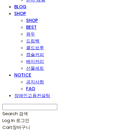
BLOG
SHOP
SHOP
BEST
원두
드립백
콜드브루
캡슐커피
베이커리
선물세트
NOTICE
공지사항
FAQ
장애인고용컨설팅
Search
검색
Log In
로그인
Cart
장바구니