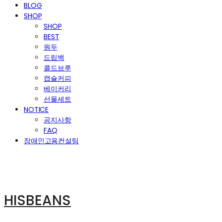
BLOG
SHOP
SHOP
BEST
원두
드립백
콜드브루
캡슐커피
베이커리
선물세트
NOTICE
공지사항
FAQ
장애인고용컨설팅
HISBEANS