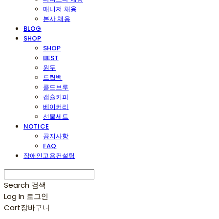
매니저 채용
본사 채용
BLOG
SHOP
SHOP
BEST
원두
드립백
콜드브루
캡슐커피
베이커리
선물세트
NOTICE
공지사항
FAQ
장애인고용컨설팅
Search
검색
Log In
로그인
Cart
장바구니