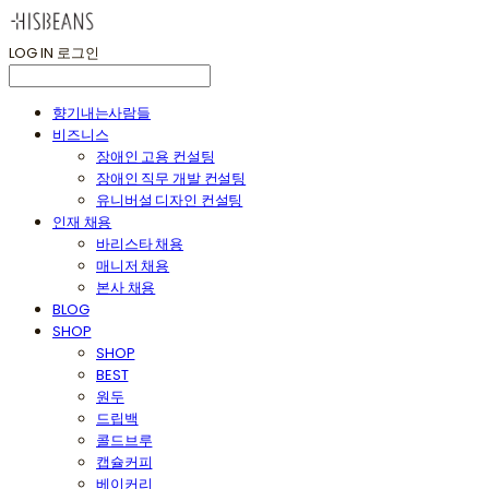
LOG IN
로그인
향기내는사람들
비즈니스
장애인 고용 컨설팅
장애인 직무 개발 컨설팅
유니버설 디자인 컨설팅
인재 채용
바리스타 채용
매니저 채용
본사 채용
BLOG
SHOP
SHOP
BEST
원두
드립백
콜드브루
캡슐커피
베이커리