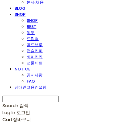
본사 채용
BLOG
SHOP
SHOP
BEST
원두
드립백
콜드브루
캡슐커피
베이커리
선물세트
NOTICE
공지사항
FAQ
장애인고용컨설팅
Search
검색
Log In
로그인
Cart
장바구니