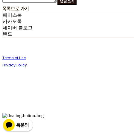
댓글 쓰기
목록으로 가기
페이스북
카카오톡
네이버 블로그
밴드
Terms of Use
Privacy Policy
Confirm Entrepreneur Information
Company Name: (주)향기내는사람들 (향기제작소) | Owner: 임정택 | Personal Info
Address: 경북 포항시 북구 양덕로30번길 33 | Business Registration Number: