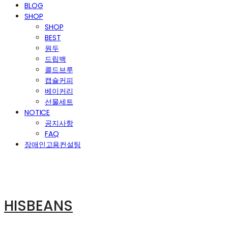
BLOG
SHOP
SHOP
BEST
원두
드립백
콜드브루
캡슐커피
베이커리
선물세트
NOTICE
공지사항
FAQ
장애인고용컨설팅
HISBEANS