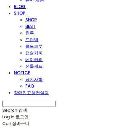
BLOG
SHOP
SHOP
BEST
원두
드립백
콜드브루
캡슐커피
베이커리
선물세트
NOTICE
공지사항
FAQ
장애인고용컨설팅
Search
검색
Log In
로그인
Cart
장바구니