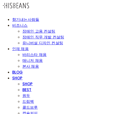
향기내는사람들
비즈니스
장애인 고용 컨설팅
장애인 직무 개발 컨설팅
유니버설 디자인 컨설팅
인재 채용
바리스타 채용
매니저 채용
본사 채용
BLOG
SHOP
SHOP
BEST
원두
드립백
콜드브루
캡슐커피