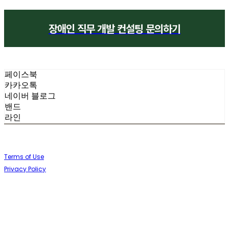
장애인 직무 개발 컨설팅 문의하기
페이스북
카카오톡
네이버 블로그
밴드
라인
Terms of Use
Privacy Policy
Confirm Entrepreneur Information
Company Name: (주)향기내는사람들 (향기제작소) | Owner: 임정택 |
Personal Info Manager: 임정택 | Phone Number: 054-262-4628 | Email:
hisbeans@hisbeans.com