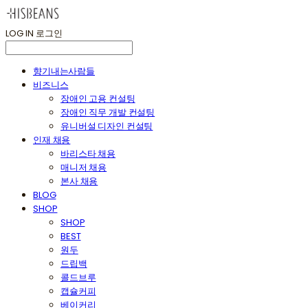
LOG IN
로그인
향기내는사람들
비즈니스
장애인 고용 컨설팅
장애인 직무 개발 컨설팅
유니버설 디자인 컨설팅
인재 채용
바리스타 채용
매니저 채용
본사 채용
BLOG
SHOP
SHOP
BEST
원두
드립백
콜드브루
캡슐커피
베이커리