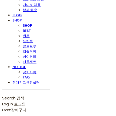
매니저 채용
본사 채용
BLOG
SHOP
SHOP
BEST
원두
드립백
콜드브루
캡슐커피
베이커리
선물세트
NOTICE
공지사항
FAQ
장애인고용컨설팅
Search
검색
Log In
로그인
Cart
장바구니