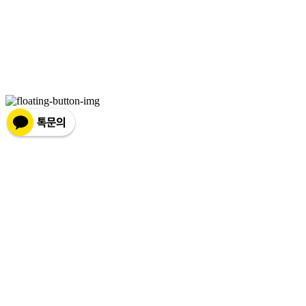
Address: 경북 포항시 북구 양덕로30번길 33 | Business Registration
Number:
897-85-00599
| Business License:
2024-경북포항-0940
|
Hosting by sixshop