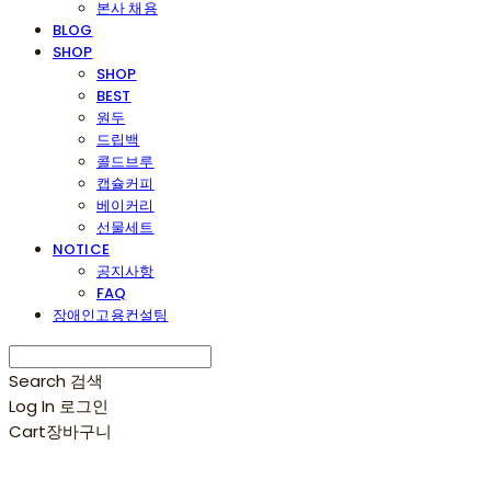
본사 채용
BLOG
SHOP
SHOP
BEST
원두
드립백
콜드브루
캡슐커피
베이커리
선물세트
NOTICE
공지사항
FAQ
장애인고용컨설팅
Search
검색
Log In
로그인
Cart
장바구니