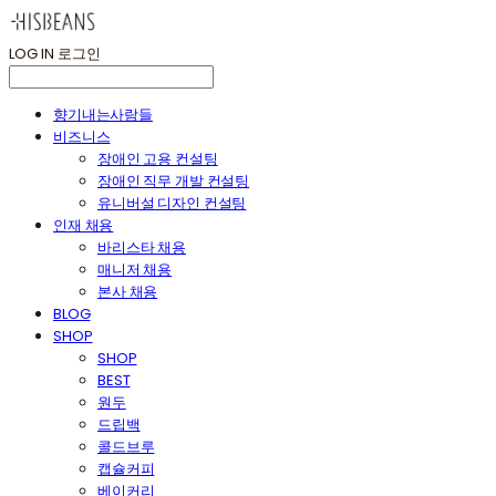
LOG IN
로그인
향기내는사람들
비즈니스
장애인 고용 컨설팅
장애인 직무 개발 컨설팅
유니버설 디자인 컨설팅
인재 채용
바리스타 채용
매니저 채용
본사 채용
BLOG
SHOP
SHOP
BEST
원두
드립백
콜드브루
캡슐커피
베이커리