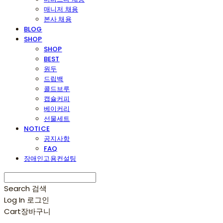
매니저 채용
본사 채용
BLOG
SHOP
SHOP
BEST
원두
드립백
콜드브루
캡슐커피
베이커리
선물세트
NOTICE
공지사항
FAQ
장애인고용컨설팅
Search
검색
Log In
로그인
Cart
장바구니