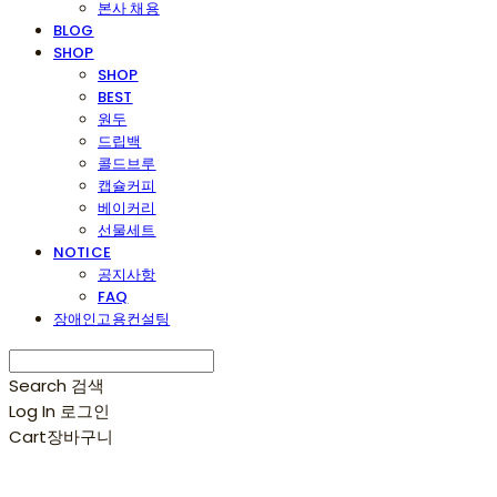
본사 채용
BLOG
SHOP
SHOP
BEST
원두
드립백
콜드브루
캡슐커피
베이커리
선물세트
NOTICE
공지사항
FAQ
장애인고용컨설팅
Search
검색
Log In
로그인
Cart
장바구니