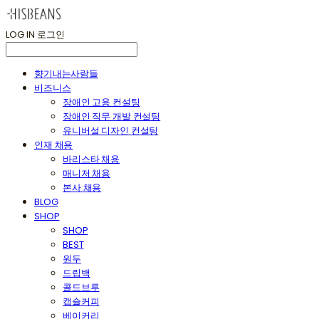
LOG IN
로그인
향기내는사람들
비즈니스
장애인 고용 컨설팅
장애인 직무 개발 컨설팅
유니버설 디자인 컨설팅
인재 채용
바리스타 채용
매니저 채용
본사 채용
BLOG
SHOP
SHOP
BEST
원두
드립백
콜드브루
캡슐커피
베이커리