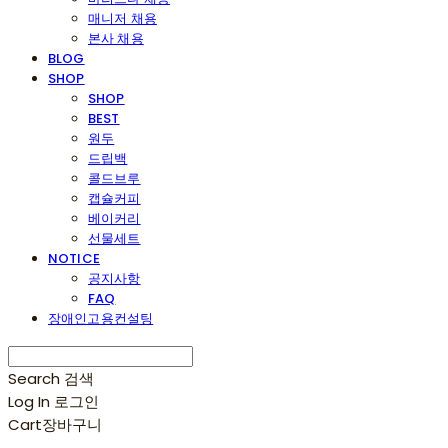
매니저 채용
본사 채용
BLOG
SHOP
SHOP
BEST
원두
드립백
콜드브루
캡슐커피
베이커리
선물세트
NOTICE
공지사항
FAQ
장애인고용컨설팅
Search
검색
Log In
로그인
Cart
장바구니