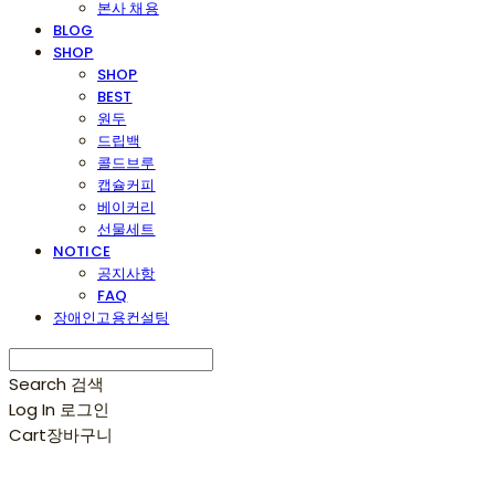
본사 채용
BLOG
SHOP
SHOP
BEST
원두
드립백
콜드브루
캡슐커피
베이커리
선물세트
NOTICE
공지사항
FAQ
장애인고용컨설팅
Search
검색
Log In
로그인
Cart
장바구니