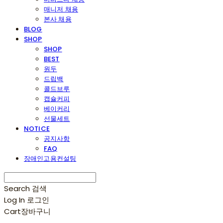
매니저 채용
본사 채용
BLOG
SHOP
SHOP
BEST
원두
드립백
콜드브루
캡슐커피
베이커리
선물세트
NOTICE
공지사항
FAQ
장애인고용컨설팅
Search
검색
Log In
로그인
Cart
장바구니