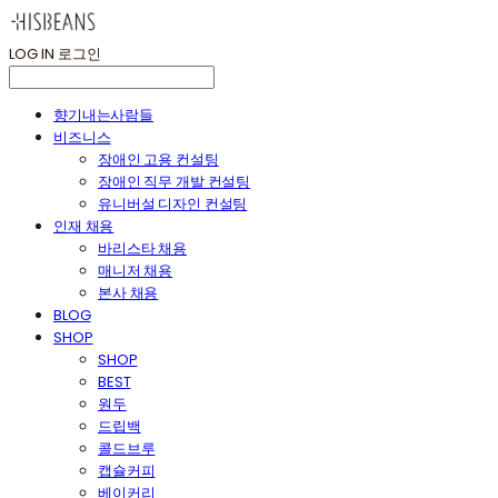
LOG IN
로그인
향기내는사람들
비즈니스
장애인 고용 컨설팅
장애인 직무 개발 컨설팅
유니버설 디자인 컨설팅
인재 채용
바리스타 채용
매니저 채용
본사 채용
BLOG
SHOP
SHOP
BEST
원두
드립백
콜드브루
캡슐커피
베이커리