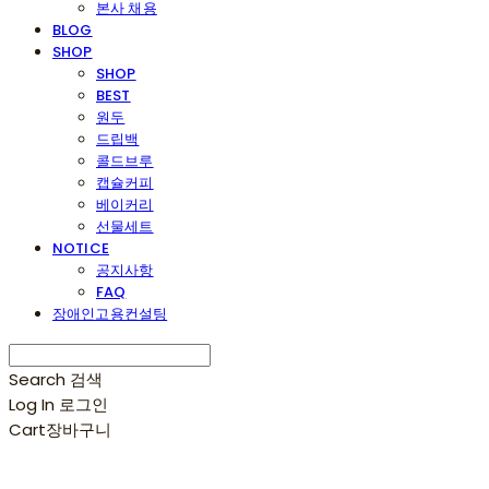
본사 채용
BLOG
SHOP
SHOP
BEST
원두
드립백
콜드브루
캡슐커피
베이커리
선물세트
NOTICE
공지사항
FAQ
장애인고용컨설팅
Search
검색
Log In
로그인
Cart
장바구니