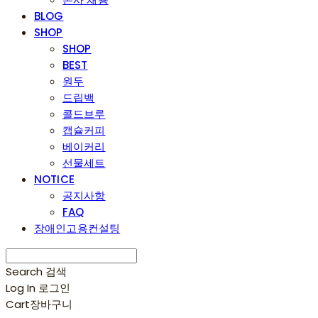
BLOG
SHOP
SHOP
BEST
원두
드립백
콜드브루
캡슐커피
베이커리
선물세트
NOTICE
공지사항
FAQ
장애인고용컨설팅
Search
검색
Log In
로그인
Cart
장바구니