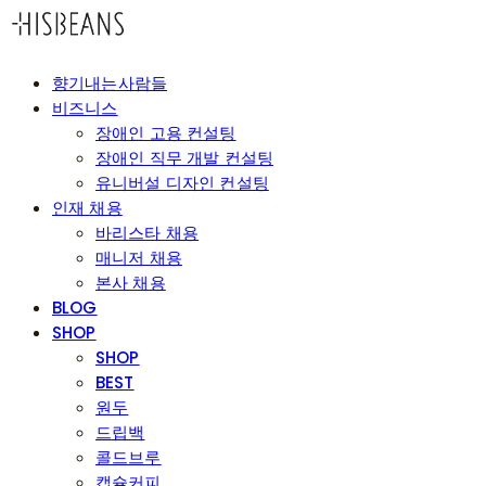
향기내는사람들
비즈니스
장애인 고용 컨설팅
장애인 직무 개발 컨설팅
유니버설 디자인 컨설팅
인재 채용
바리스타 채용
매니저 채용
본사 채용
BLOG
SHOP
SHOP
BEST
원두
드립백
콜드브루
캡슐커피