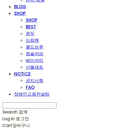
BLOG
SHOP
SHOP
BEST
원두
드립백
콜드브루
캡슐커피
베이커리
선물세트
NOTICE
공지사항
FAQ
장애인고용컨설팅
Search
검색
Log In
로그인
Cart
장바구니