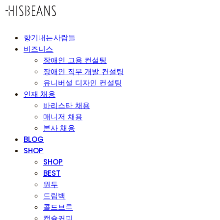
향기내는사람들
비즈니스
장애인 고용 컨설팅
장애인 직무 개발 컨설팅
유니버설 디자인 컨설팅
인재 채용
바리스타 채용
매니저 채용
본사 채용
BLOG
SHOP
SHOP
BEST
원두
드립백
콜드브루
캡슐커피