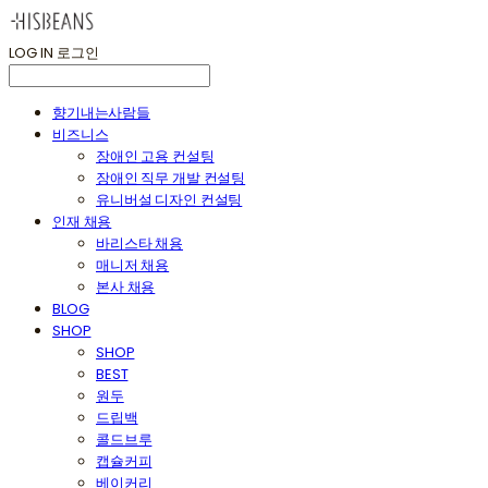
LOG IN
로그인
향기내는사람들
비즈니스
장애인 고용 컨설팅
장애인 직무 개발 컨설팅
유니버설 디자인 컨설팅
인재 채용
바리스타 채용
매니저 채용
본사 채용
BLOG
SHOP
SHOP
BEST
원두
드립백
콜드브루
캡슐커피
베이커리