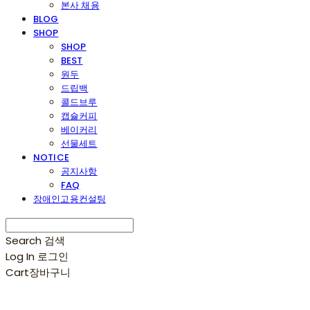
본사 채용
BLOG
SHOP
SHOP
BEST
원두
드립백
콜드브루
캡슐커피
베이커리
선물세트
NOTICE
공지사항
FAQ
장애인고용컨설팅
Search
검색
Log In
로그인
Cart
장바구니