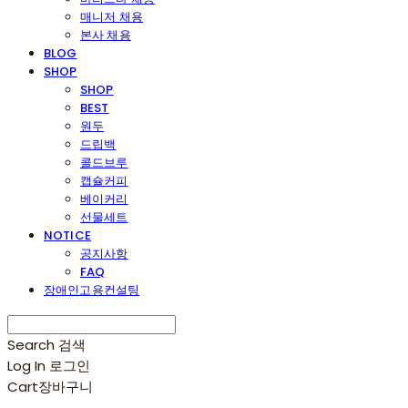
매니저 채용
본사 채용
BLOG
SHOP
SHOP
BEST
원두
드립백
콜드브루
캡슐커피
베이커리
선물세트
NOTICE
공지사항
FAQ
장애인고용컨설팅
Search
검색
Log In
로그인
Cart
장바구니