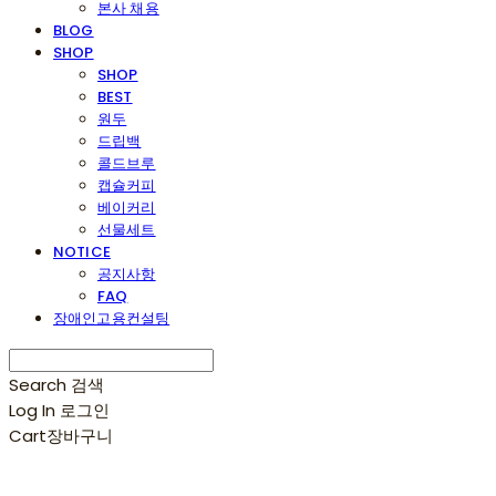
본사 채용
BLOG
SHOP
SHOP
BEST
원두
드립백
콜드브루
캡슐커피
베이커리
선물세트
NOTICE
공지사항
FAQ
장애인고용컨설팅
Search
검색
Log In
로그인
Cart
장바구니