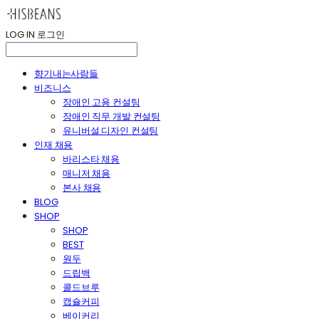
LOG IN
로그인
향기내는사람들
비즈니스
장애인 고용 컨설팅
장애인 직무 개발 컨설팅
유니버설 디자인 컨설팅
인재 채용
바리스타 채용
매니저 채용
본사 채용
BLOG
SHOP
SHOP
BEST
원두
드립백
콜드브루
캡슐커피
베이커리