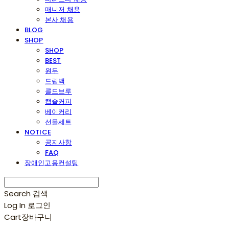
매니저 채용
본사 채용
BLOG
SHOP
SHOP
BEST
원두
드립백
콜드브루
캡슐커피
베이커리
선물세트
NOTICE
공지사항
FAQ
장애인고용컨설팅
Search
검색
Log In
로그인
Cart
장바구니