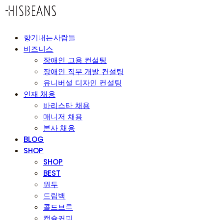
향기내는사람들
비즈니스
장애인 고용 컨설팅
장애인 직무 개발 컨설팅
유니버설 디자인 컨설팅
인재 채용
바리스타 채용
매니저 채용
본사 채용
BLOG
SHOP
SHOP
BEST
원두
드립백
콜드브루
캡슐커피