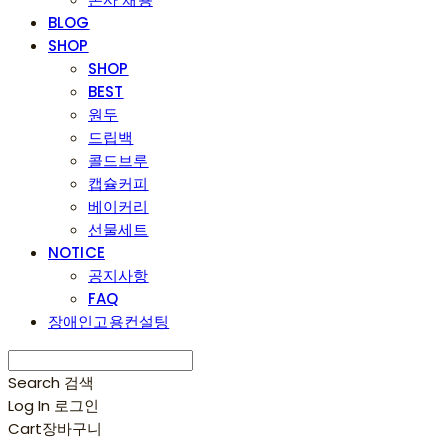
BLOG
SHOP
SHOP
BEST
원두
드립백
콜드브루
캡슐커피
베이커리
선물세트
NOTICE
공지사항
FAQ
장애인고용컨설팅
Search
검색
Log In
로그인
Cart
장바구니