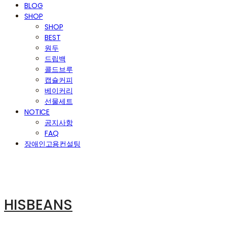
BLOG
SHOP
SHOP
BEST
원두
드립백
콜드브루
캡슐커피
베이커리
선물세트
NOTICE
공지사항
FAQ
장애인고용컨설팅
HISBEANS