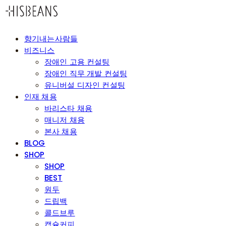
향기내는사람들
비즈니스
장애인 고용 컨설팅
장애인 직무 개발 컨설팅
유니버설 디자인 컨설팅
인재 채용
바리스타 채용
매니저 채용
본사 채용
BLOG
SHOP
SHOP
BEST
원두
드립백
콜드브루
캡슐커피