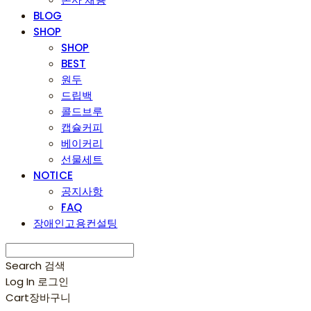
BLOG
SHOP
SHOP
BEST
원두
드립백
콜드브루
캡슐커피
베이커리
선물세트
NOTICE
공지사항
FAQ
장애인고용컨설팅
Search
검색
Log In
로그인
Cart
장바구니