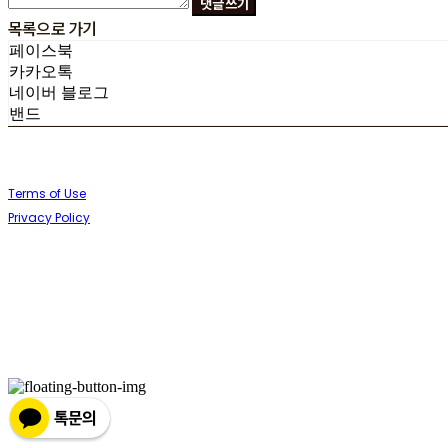
댓글 쓰기
목록으로 가기
페이스북
카카오톡
네이버 블로그
밴드
Terms of Use
Privacy Policy
Confirm Entrepreneur Information
Company Name: (주)향기내는사람들 (향기제작소) | Owner: 임정택 | Personal Info
Address: 경북 포항시 북구 양덕로30번길 33 | Business Registration Number: