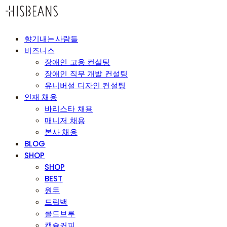
향기내는사람들
비즈니스
장애인 고용 컨설팅
장애인 직무 개발 컨설팅
유니버설 디자인 컨설팅
인재 채용
바리스타 채용
매니저 채용
본사 채용
BLOG
SHOP
SHOP
BEST
원두
드립백
콜드브루
캡슐커피