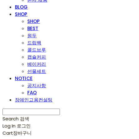
BLOG
SHOP
SHOP
BEST
원두
드립백
콜드브루
캡슐커피
베이커리
선물세트
NOTICE
공지사항
FAQ
장애인고용컨설팅
Search
검색
Log In
로그인
Cart
장바구니