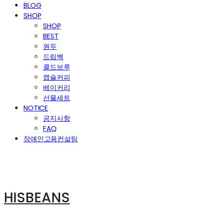
BLOG
SHOP
SHOP
BEST
원두
드립백
콜드브루
캡슐커피
베이커리
선물세트
NOTICE
공지사항
FAQ
장애인고용컨설팅
HISBEANS