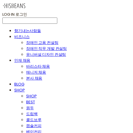
LOG IN
로그인
향기내는사람들
비즈니스
장애인 고용 컨설팅
장애인 직무 개발 컨설팅
유니버설 디자인 컨설팅
인재 채용
바리스타 채용
매니저 채용
본사 채용
BLOG
SHOP
SHOP
BEST
원두
드립백
콜드브루
캡슐커피
베이커리