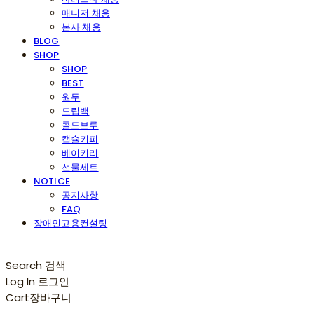
매니저 채용
본사 채용
BLOG
SHOP
SHOP
BEST
원두
드립백
콜드브루
캡슐커피
베이커리
선물세트
NOTICE
공지사항
FAQ
장애인고용컨설팅
Search
검색
Log In
로그인
Cart
장바구니