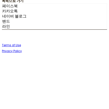
목록으로 가기
페이스북
카카오톡
네이버 블로그
밴드
라인
Terms of Use
Privacy Policy
Confirm Entrepreneur Information
Company Name: (주)향기내는사람들 (향기제작소) | Owner: 임정택 |
Personal Info Manager: 임정택 | Phone Number: 054-262-4628 | Email:
hisbeans@hisbeans.com
Address: 경북 포항시 북구 양덕로30번길 33 | Business Registration
Number:
897-85-00599
| Business License:
2024-경북포항-0940
|
Hosting by sixshop