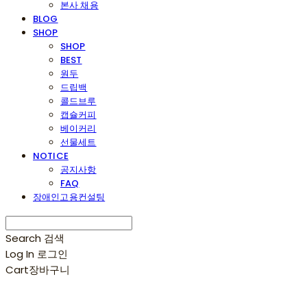
본사 채용
BLOG
SHOP
SHOP
BEST
원두
드립백
콜드브루
캡슐커피
베이커리
선물세트
NOTICE
공지사항
FAQ
장애인고용컨설팅
Search
검색
Log In
로그인
Cart
장바구니