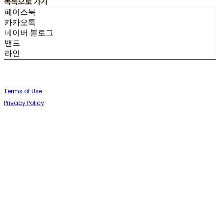
목록으로 가기
페이스북
카카오톡
네이버 블로그
밴드
라인
Terms of Use
Privacy Policy
Confirm Entrepreneur Information
Company Name: (주)향기내는사람들 (향기제작소) | Owner: 임정택 |
Personal Info Manager: 임정택 | Phone Number: 054-262-4628 | Email:
hisbeans@hisbeans.com
Address: 경북 포항시 북구 양덕로30번길 33 | Business Registration
Number:
897-85-00599
| Business License:
2024-경북포항-0940
|
Hosting by sixshop