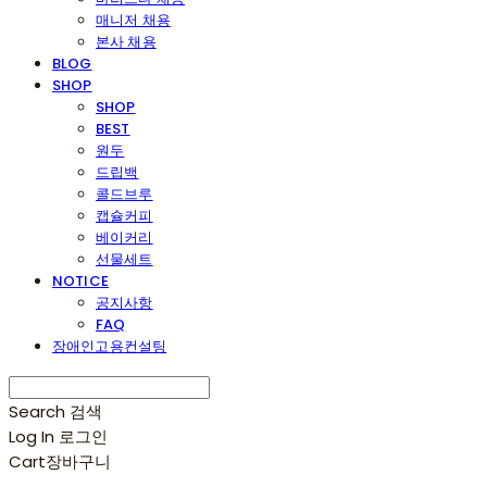
매니저 채용
본사 채용
BLOG
SHOP
SHOP
BEST
원두
드립백
콜드브루
캡슐커피
베이커리
선물세트
NOTICE
공지사항
FAQ
장애인고용컨설팅
Search
검색
Log In
로그인
Cart
장바구니