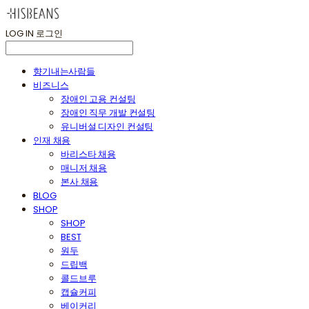
LOG IN
로그인
향기내는사람들
비즈니스
장애인 고용 컨설팅
장애인 직무 개발 컨설팅
유니버설 디자인 컨설팅
인재 채용
바리스타 채용
매니저 채용
본사 채용
BLOG
SHOP
SHOP
BEST
원두
드립백
콜드브루
캡슐커피
베이커리