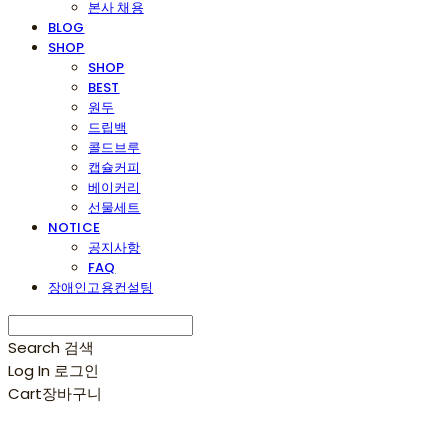
본사 채용
BLOG
SHOP
SHOP
BEST
원두
드립백
콜드브루
캡슐커피
베이커리
선물세트
NOTICE
공지사항
FAQ
장애인고용컨설팅
Search
검색
Log In
로그인
Cart
장바구니