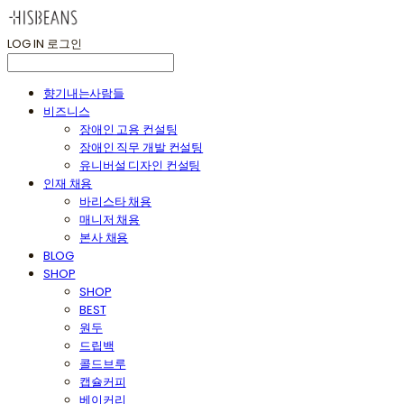
LOG IN
로그인
향기내는사람들
비즈니스
장애인 고용 컨설팅
장애인 직무 개발 컨설팅
유니버설 디자인 컨설팅
인재 채용
바리스타 채용
매니저 채용
본사 채용
BLOG
SHOP
SHOP
BEST
원두
드립백
콜드브루
캡슐커피
베이커리