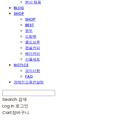
본사 채용
BLOG
SHOP
SHOP
BEST
원두
드립백
콜드브루
캡슐커피
베이커리
선물세트
NOTICE
공지사항
FAQ
장애인고용컨설팅
Search
검색
Log In
로그인
Cart
장바구니