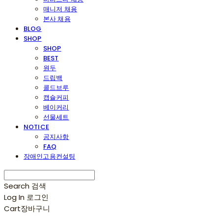
매니저 채용
본사 채용
BLOG
SHOP
SHOP
BEST
원두
드립백
콜드브루
캡슐커피
베이커리
선물세트
NOTICE
공지사항
FAQ
장애인고용컨설팅
Search
검색
Log In
로그인
Cart
장바구니