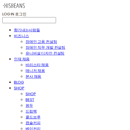
LOG IN
로그인
향기내는사람들
비즈니스
장애인 고용 컨설팅
장애인 직무 개발 컨설팅
유니버설 디자인 컨설팅
인재 채용
바리스타 채용
매니저 채용
본사 채용
BLOG
SHOP
SHOP
BEST
원두
드립백
콜드브루
캡슐커피
베이커리