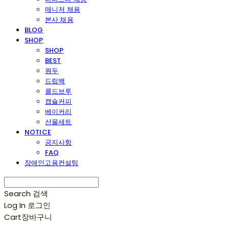
매니저 채용
본사 채용
BLOG
SHOP
SHOP
BEST
원두
드립백
콜드브루
캡슐커피
베이커리
선물세트
NOTICE
공지사항
FAQ
장애인고용컨설팅
Search
검색
Log In
로그인
Cart
장바구니