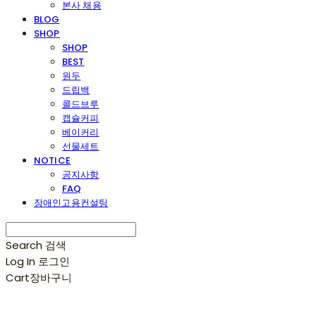
본사 채용
BLOG
SHOP
SHOP
BEST
원두
드립백
콜드브루
캡슐커피
베이커리
선물세트
NOTICE
공지사항
FAQ
장애인고용컨설팅
Search
검색
Log In
로그인
Cart
장바구니