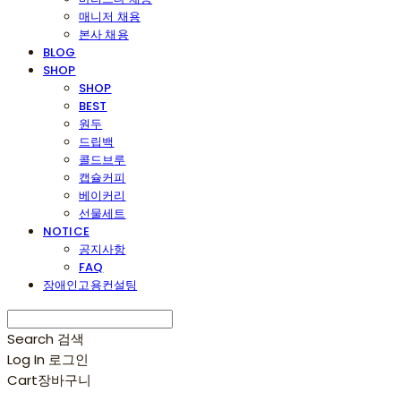
매니저 채용
본사 채용
BLOG
SHOP
SHOP
BEST
원두
드립백
콜드브루
캡슐커피
베이커리
선물세트
NOTICE
공지사항
FAQ
장애인고용컨설팅
Search
검색
Log In
로그인
Cart
장바구니