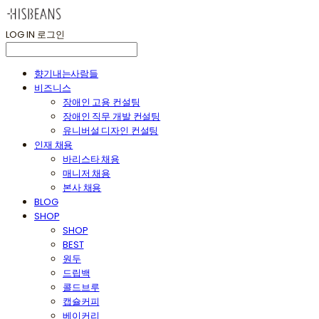
LOG IN
로그인
향기내는사람들
비즈니스
장애인 고용 컨설팅
장애인 직무 개발 컨설팅
유니버설 디자인 컨설팅
인재 채용
바리스타 채용
매니저 채용
본사 채용
BLOG
SHOP
SHOP
BEST
원두
드립백
콜드브루
캡슐커피
베이커리