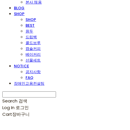
본사 채용
BLOG
SHOP
SHOP
BEST
원두
드립백
콜드브루
캡슐커피
베이커리
선물세트
NOTICE
공지사항
FAQ
장애인고용컨설팅
Search
검색
Log In
로그인
Cart
장바구니