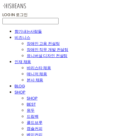
LOG IN
로그인
향기내는사람들
비즈니스
장애인 고용 컨설팅
장애인 직무 개발 컨설팅
유니버설 디자인 컨설팅
인재 채용
바리스타 채용
매니저 채용
본사 채용
BLOG
SHOP
SHOP
BEST
원두
드립백
콜드브루
캡슐커피
베이커리