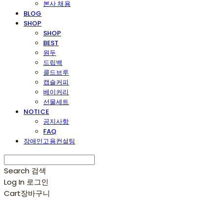
본사 채용
BLOG
SHOP
SHOP
BEST
원두
드립백
콜드브루
캡슐커피
베이커리
선물세트
NOTICE
공지사항
FAQ
장애인고용컨설팅
Search
검색
Log In
로그인
Cart
장바구니