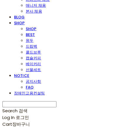
매니저 채용
본사 채용
BLOG
SHOP
SHOP
BEST
원두
드립백
콜드브루
캡슐커피
베이커리
선물세트
NOTICE
공지사항
FAQ
장애인고용컨설팅
Search
검색
Log In
로그인
Cart
장바구니