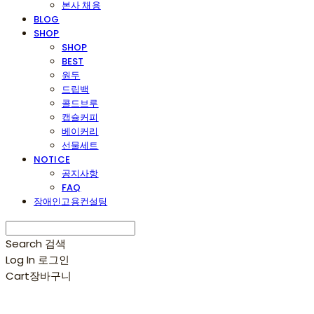
본사 채용
BLOG
SHOP
SHOP
BEST
원두
드립백
콜드브루
캡슐커피
베이커리
선물세트
NOTICE
공지사항
FAQ
장애인고용컨설팅
Search
검색
Log In
로그인
Cart
장바구니