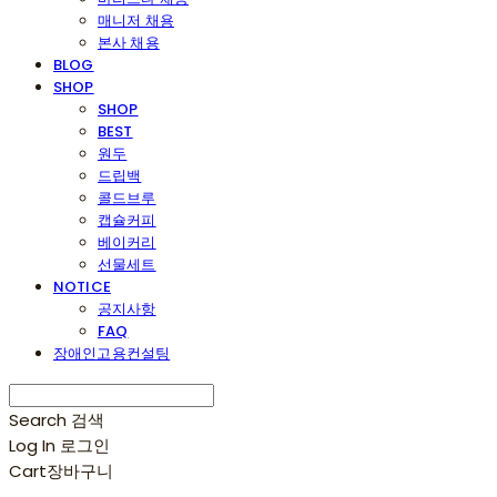
매니저 채용
본사 채용
BLOG
SHOP
SHOP
BEST
원두
드립백
콜드브루
캡슐커피
베이커리
선물세트
NOTICE
공지사항
FAQ
장애인고용컨설팅
Search
검색
Log In
로그인
Cart
장바구니