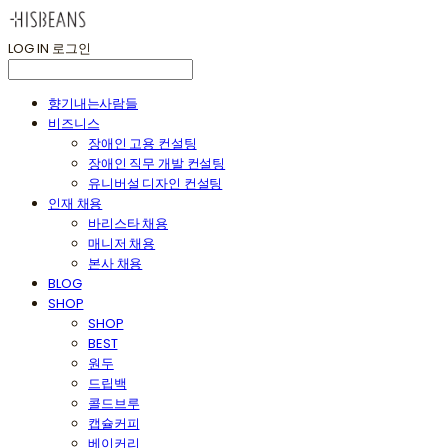
LOG IN
로그인
향기내는사람들
비즈니스
장애인 고용 컨설팅
장애인 직무 개발 컨설팅
유니버설 디자인 컨설팅
인재 채용
바리스타 채용
매니저 채용
본사 채용
BLOG
SHOP
SHOP
BEST
원두
드립백
콜드브루
캡슐커피
베이커리