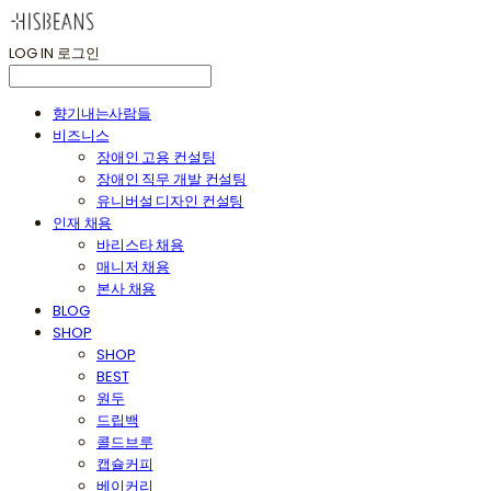
LOG IN
로그인
향기내는사람들
비즈니스
장애인 고용 컨설팅
장애인 직무 개발 컨설팅
유니버설 디자인 컨설팅
인재 채용
바리스타 채용
매니저 채용
본사 채용
BLOG
SHOP
SHOP
BEST
원두
드립백
콜드브루
캡슐커피
베이커리