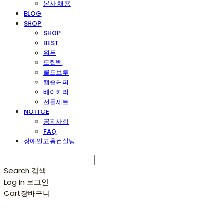
본사 채용
BLOG
SHOP
SHOP
BEST
원두
드립백
콜드브루
캡슐커피
베이커리
선물세트
NOTICE
공지사항
FAQ
장애인고용컨설팅
Search
검색
Log In
로그인
Cart
장바구니