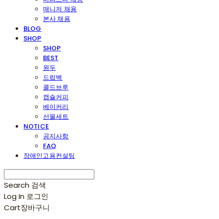
매니저 채용
본사 채용
BLOG
SHOP
SHOP
BEST
원두
드립백
콜드브루
캡슐커피
베이커리
선물세트
NOTICE
공지사항
FAQ
장애인고용컨설팅
Search
검색
Log In
로그인
Cart
장바구니