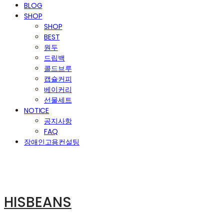
BLOG
SHOP
SHOP
BEST
원두
드립백
콜드브루
캡슐커피
베이커리
선물세트
NOTICE
공지사항
FAQ
장애인고용컨설팅
HISBEANS