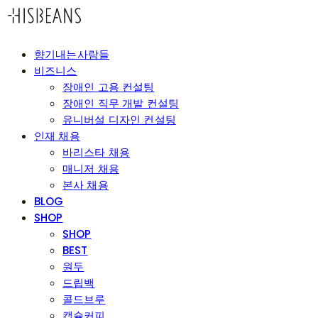
향기내는사람들
비즈니스
장애인 고용 컨설팅
장애인 직무 개발 컨설팅
유니버설 디자인 컨설팅
인재 채용
바리스타 채용
매니저 채용
본사 채용
BLOG
SHOP
SHOP
BEST
원두
드립백
콜드브루
캡슐커피