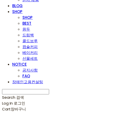
BLOG
SHOP
SHOP
BEST
원두
드립백
콜드브루
캡슐커피
베이커리
선물세트
NOTICE
공지사항
FAQ
장애인고용컨설팅
Search
검색
Log In
로그인
Cart
장바구니