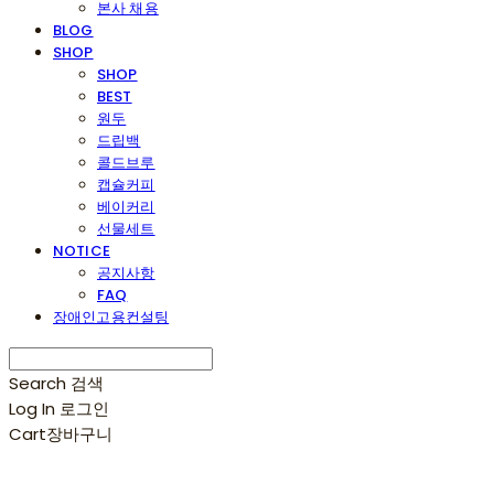
본사 채용
BLOG
SHOP
SHOP
BEST
원두
드립백
콜드브루
캡슐커피
베이커리
선물세트
NOTICE
공지사항
FAQ
장애인고용컨설팅
Search
검색
Log In
로그인
Cart
장바구니