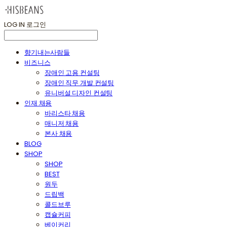
LOG IN
로그인
향기내는사람들
비즈니스
장애인 고용 컨설팅
장애인 직무 개발 컨설팅
유니버설 디자인 컨설팅
인재 채용
바리스타 채용
매니저 채용
본사 채용
BLOG
SHOP
SHOP
BEST
원두
드립백
콜드브루
캡슐커피
베이커리