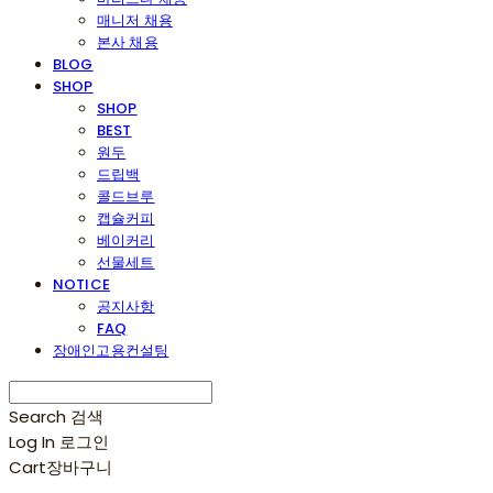
매니저 채용
본사 채용
BLOG
SHOP
SHOP
BEST
원두
드립백
콜드브루
캡슐커피
베이커리
선물세트
NOTICE
공지사항
FAQ
장애인고용컨설팅
Search
검색
Log In
로그인
Cart
장바구니