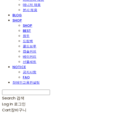
매니저 채용
본사 채용
BLOG
SHOP
SHOP
BEST
원두
드립백
콜드브루
캡슐커피
베이커리
선물세트
NOTICE
공지사항
FAQ
장애인고용컨설팅
Search
검색
Log In
로그인
Cart
장바구니