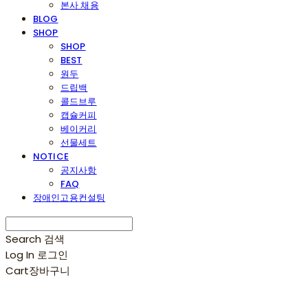
본사 채용
BLOG
SHOP
SHOP
BEST
원두
드립백
콜드브루
캡슐커피
베이커리
선물세트
NOTICE
공지사항
FAQ
장애인고용컨설팅
Search
검색
Log In
로그인
Cart
장바구니