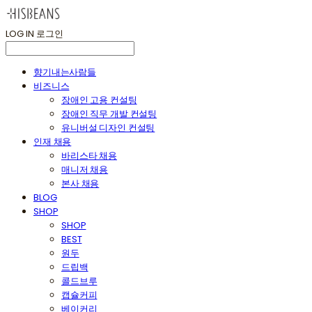
LOG IN
로그인
향기내는사람들
비즈니스
장애인 고용 컨설팅
장애인 직무 개발 컨설팅
유니버설 디자인 컨설팅
인재 채용
바리스타 채용
매니저 채용
본사 채용
BLOG
SHOP
SHOP
BEST
원두
드립백
콜드브루
캡슐커피
베이커리