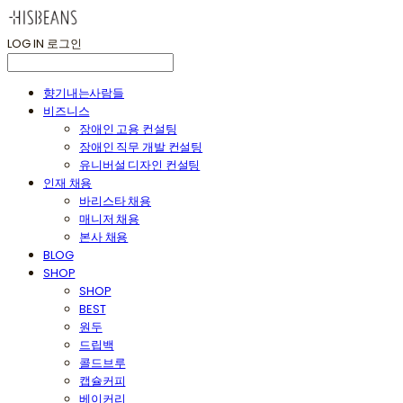
LOG IN
로그인
향기내는사람들
비즈니스
장애인 고용 컨설팅
장애인 직무 개발 컨설팅
유니버설 디자인 컨설팅
인재 채용
바리스타 채용
매니저 채용
본사 채용
BLOG
SHOP
SHOP
BEST
원두
드립백
콜드브루
캡슐커피
베이커리