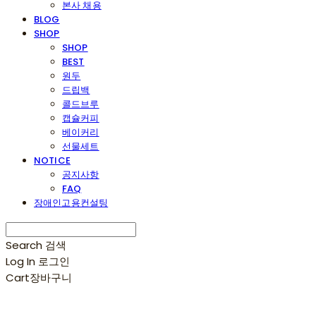
본사 채용
BLOG
SHOP
SHOP
BEST
원두
드립백
콜드브루
캡슐커피
베이커리
선물세트
NOTICE
공지사항
FAQ
장애인고용컨설팅
Search
검색
Log In
로그인
Cart
장바구니