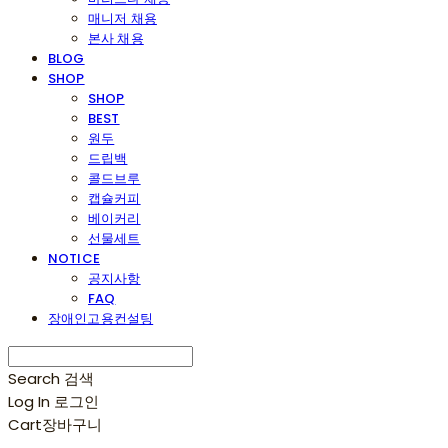
매니저 채용
본사 채용
BLOG
SHOP
SHOP
BEST
원두
드립백
콜드브루
캡슐커피
베이커리
선물세트
NOTICE
공지사항
FAQ
장애인고용컨설팅
Search
검색
Log In
로그인
Cart
장바구니