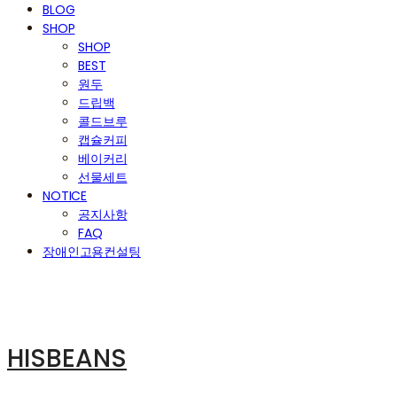
BLOG
SHOP
SHOP
BEST
원두
드립백
콜드브루
캡슐커피
베이커리
선물세트
NOTICE
공지사항
FAQ
장애인고용컨설팅
HISBEANS