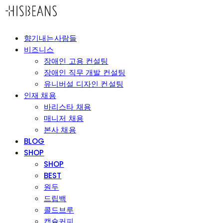
향기내는사람들
비즈니스
장애인 고용 컨설팅
장애인 직무 개발 컨설팅
유니버설 디자인 컨설팅
인재 채용
바리스타 채용
매니저 채용
본사 채용
BLOG
SHOP
SHOP
BEST
원두
드립백
콜드브루
캡슐커피