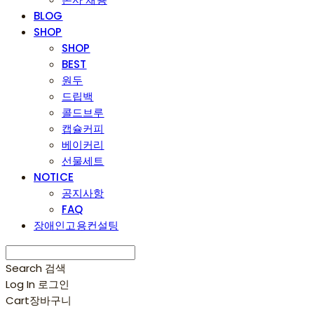
BLOG
SHOP
SHOP
BEST
원두
드립백
콜드브루
캡슐커피
베이커리
선물세트
NOTICE
공지사항
FAQ
장애인고용컨설팅
Search
검색
Log In
로그인
Cart
장바구니