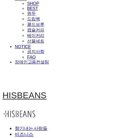
SHOP
BEST
원두
드립백
콜드브루
캡슐커피
베이커리
선물세트
NOTICE
공지사항
FAQ
장애인고용컨설팅
HISBEANS
향기내는사람들
비즈니스