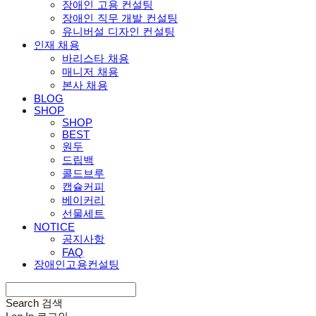
장애인 고용 컨설팅
장애인 직무 개발 컨설팅
유니버설 디자인 컨설팅
인재 채용
바리스타 채용
매니저 채용
본사 채용
BLOG
SHOP
SHOP
BEST
원두
드립백
콜드브루
캡슐커피
베이커리
선물세트
NOTICE
공지사항
FAQ
장애인고용컨설팅
Search
검색