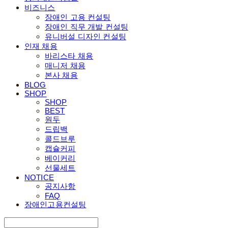
비즈니스
장애인 고용 컨설팅
장애인 직무 개발 컨설팅
유니버설 디자인 컨설팅
인재 채용
바리스타 채용
매니저 채용
본사 채용
BLOG
SHOP
SHOP
BEST
원두
드립백
콜드브루
캡슐커피
베이커리
선물세트
NOTICE
공지사항
FAQ
장애인고용컨설팅