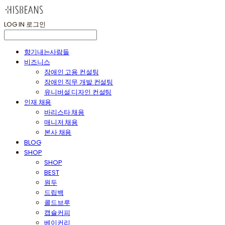
LOG IN
로그인
향기내는사람들
비즈니스
장애인 고용 컨설팅
장애인 직무 개발 컨설팅
유니버설 디자인 컨설팅
인재 채용
바리스타 채용
매니저 채용
본사 채용
BLOG
SHOP
SHOP
BEST
원두
드립백
콜드브루
캡슐커피
베이커리