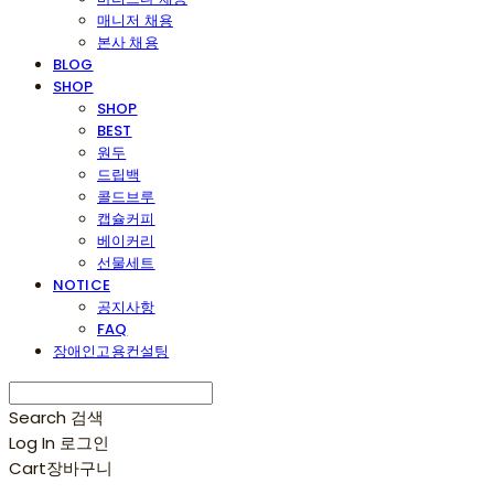
매니저 채용
본사 채용
BLOG
SHOP
SHOP
BEST
원두
드립백
콜드브루
캡슐커피
베이커리
선물세트
NOTICE
공지사항
FAQ
장애인고용컨설팅
Search
검색
Log In
로그인
Cart
장바구니