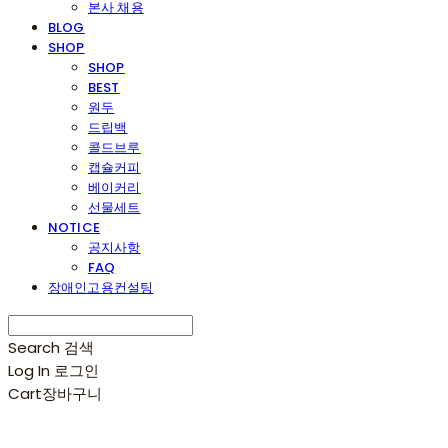
본사 채용
BLOG
SHOP
SHOP
BEST
원두
드립백
콜드브루
캡슐커피
베이커리
선물세트
NOTICE
공지사항
FAQ
장애인고용컨설팅
Search
검색
Log In
로그인
Cart
장바구니