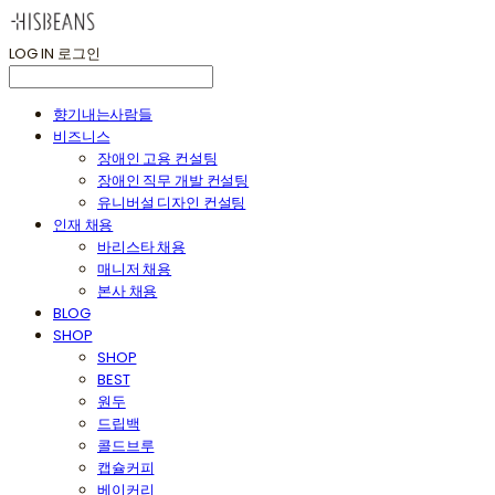
LOG IN
로그인
향기내는사람들
비즈니스
장애인 고용 컨설팅
장애인 직무 개발 컨설팅
유니버설 디자인 컨설팅
인재 채용
바리스타 채용
매니저 채용
본사 채용
BLOG
SHOP
SHOP
BEST
원두
드립백
콜드브루
캡슐커피
베이커리