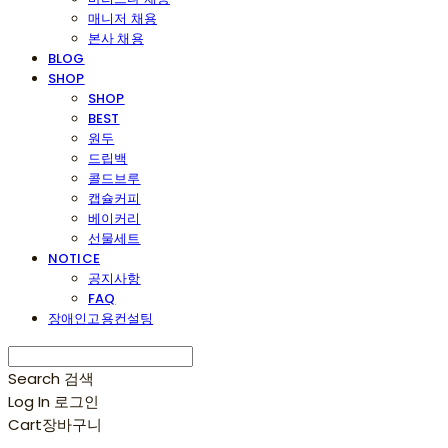
매니저 채용
본사 채용
BLOG
SHOP
SHOP
BEST
원두
드립백
콜드브루
캡슐커피
베이커리
선물세트
NOTICE
공지사항
FAQ
장애인고용컨설팅
Search
검색
Log In
로그인
Cart
장바구니