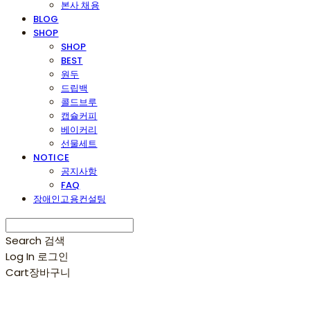
본사 채용
BLOG
SHOP
SHOP
BEST
원두
드립백
콜드브루
캡슐커피
베이커리
선물세트
NOTICE
공지사항
FAQ
장애인고용컨설팅
Search
검색
Log In
로그인
Cart
장바구니