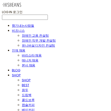
LOG IN
로그인
향기내는사람들
비즈니스
장애인 고용 컨설팅
장애인 직무 개발 컨설팅
유니버설 디자인 컨설팅
인재 채용
바리스타 채용
매니저 채용
본사 채용
BLOG
SHOP
SHOP
BEST
원두
드립백
콜드브루
캡슐커피
베이커리