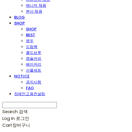
매니저 채용
본사 채용
BLOG
SHOP
SHOP
BEST
원두
드립백
콜드브루
캡슐커피
베이커리
선물세트
NOTICE
공지사항
FAQ
장애인고용컨설팅
Search
검색
Log In
로그인
Cart
장바구니