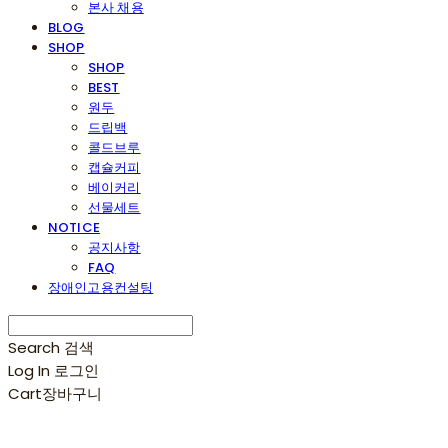
본사 채용
BLOG
SHOP
SHOP
BEST
원두
드립백
콜드브루
캡슐커피
베이커리
선물세트
NOTICE
공지사항
FAQ
장애인고용컨설팅
Search
검색
Log In
로그인
Cart
장바구니