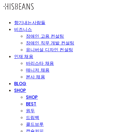
향기내는사람들
비즈니스
장애인 고용 컨설팅
장애인 직무 개발 컨설팅
유니버설 디자인 컨설팅
인재 채용
바리스타 채용
매니저 채용
본사 채용
BLOG
SHOP
SHOP
BEST
원두
드립백
콜드브루
캡슐커피