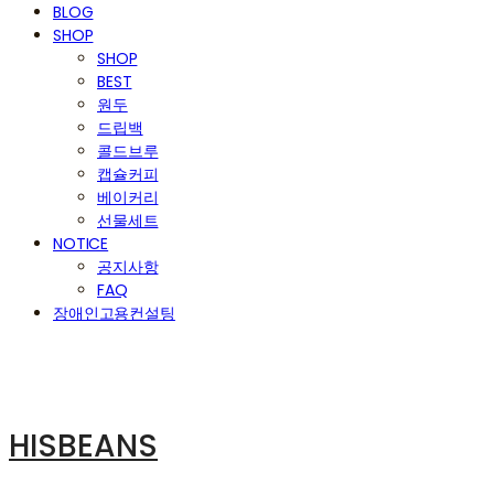
BLOG
SHOP
SHOP
BEST
원두
드립백
콜드브루
캡슐커피
베이커리
선물세트
NOTICE
공지사항
FAQ
장애인고용컨설팅
HISBEANS