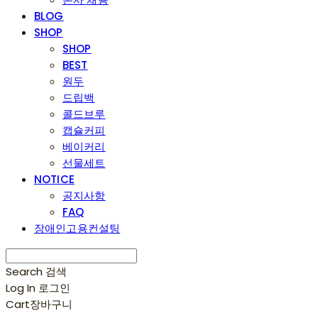
BLOG
SHOP
SHOP
BEST
원두
드립백
콜드브루
캡슐커피
베이커리
선물세트
NOTICE
공지사항
FAQ
장애인고용컨설팅
Search
검색
Log In
로그인
Cart
장바구니