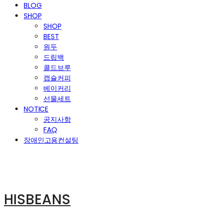
BLOG
SHOP
SHOP
BEST
원두
드립백
콜드브루
캡슐커피
베이커리
선물세트
NOTICE
공지사항
FAQ
장애인고용컨설팅
HISBEANS