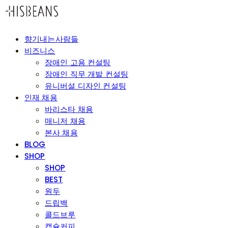
향기내는사람들
비즈니스
장애인 고용 컨설팅
장애인 직무 개발 컨설팅
유니버설 디자인 컨설팅
인재 채용
바리스타 채용
매니저 채용
본사 채용
BLOG
SHOP
SHOP
BEST
원두
드립백
콜드브루
캡슐커피