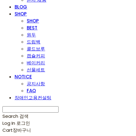
BLOG
SHOP
SHOP
BEST
원두
드립백
콜드브루
캡슐커피
베이커리
선물세트
NOTICE
공지사항
FAQ
장애인고용컨설팅
Search
검색
Log In
로그인
Cart
장바구니