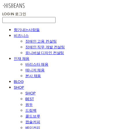
LOG IN
로그인
향기내는사람들
비즈니스
장애인 고용 컨설팅
장애인 직무 개발 컨설팅
유니버설 디자인 컨설팅
인재 채용
바리스타 채용
매니저 채용
본사 채용
BLOG
SHOP
SHOP
BEST
원두
드립백
콜드브루
캡슐커피
베이커리