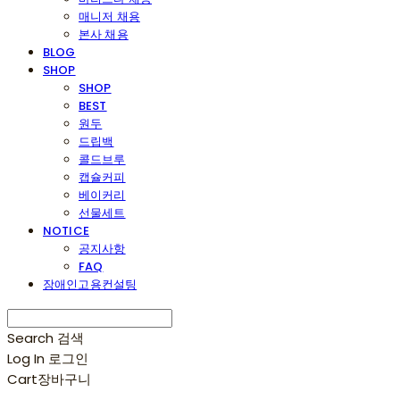
매니저 채용
본사 채용
BLOG
SHOP
SHOP
BEST
원두
드립백
콜드브루
캡슐커피
베이커리
선물세트
NOTICE
공지사항
FAQ
장애인고용컨설팅
Search
검색
Log In
로그인
Cart
장바구니