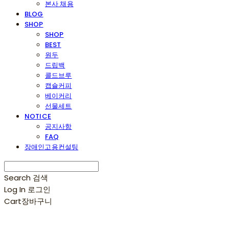
본사 채용
BLOG
SHOP
SHOP
BEST
원두
드립백
콜드브루
캡슐커피
베이커리
선물세트
NOTICE
공지사항
FAQ
장애인고용컨설팅
Search
검색
Log In
로그인
Cart
장바구니