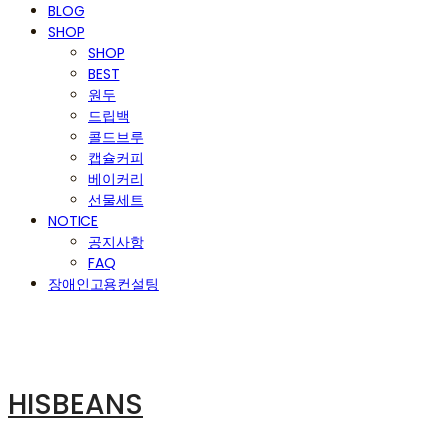
BLOG
SHOP
SHOP
BEST
원두
드립백
콜드브루
캡슐커피
베이커리
선물세트
NOTICE
공지사항
FAQ
장애인고용컨설팅
HISBEANS