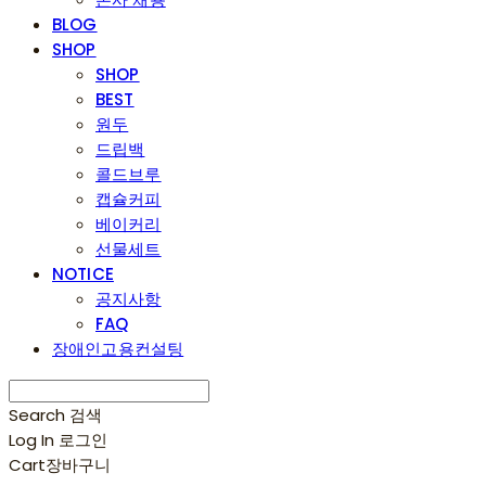
BLOG
SHOP
SHOP
BEST
원두
드립백
콜드브루
캡슐커피
베이커리
선물세트
NOTICE
공지사항
FAQ
장애인고용컨설팅
Search
검색
Log In
로그인
Cart
장바구니