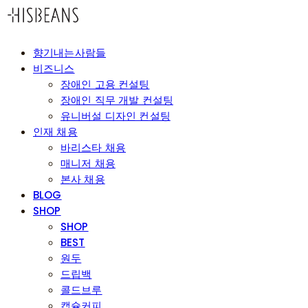
향기내는사람들
비즈니스
장애인 고용 컨설팅
장애인 직무 개발 컨설팅
유니버설 디자인 컨설팅
인재 채용
바리스타 채용
매니저 채용
본사 채용
BLOG
SHOP
SHOP
BEST
원두
드립백
콜드브루
캡슐커피