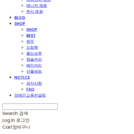
매니저 채용
본사 채용
BLOG
SHOP
SHOP
BEST
원두
드립백
콜드브루
캡슐커피
베이커리
선물세트
NOTICE
공지사항
FAQ
장애인고용컨설팅
Search
검색
Log In
로그인
Cart
장바구니