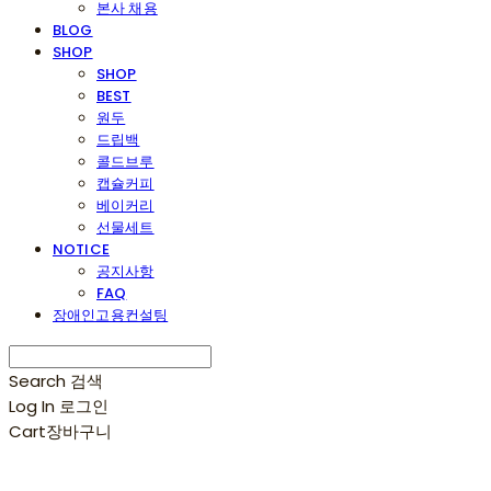
본사 채용
BLOG
SHOP
SHOP
BEST
원두
드립백
콜드브루
캡슐커피
베이커리
선물세트
NOTICE
공지사항
FAQ
장애인고용컨설팅
Search
검색
Log In
로그인
Cart
장바구니