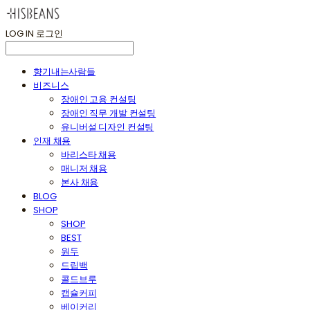
LOG IN
로그인
향기내는사람들
비즈니스
장애인 고용 컨설팅
장애인 직무 개발 컨설팅
유니버설 디자인 컨설팅
인재 채용
바리스타 채용
매니저 채용
본사 채용
BLOG
SHOP
SHOP
BEST
원두
드립백
콜드브루
캡슐커피
베이커리